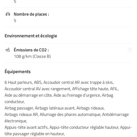
5
Nombre de places :

5
Environnement et écologie
Émissions de CO2 :
Une question

108 g/km (Classe B)
Accueil
Équipements
Atelier
06 07 42 11 7
6 Haut parleurs, ABS, Accoudoir central AR avec trappe à skis,
Services
Accoudoir central AV avec rangement, Affichage tête haute, AFIL,
Aide au démarrage en côte, Aide au freinage d'urgence, Airbag
rche personnalisée
conducteur,
Airbag passager, Airbags latéraux avant, Airbags rideaux,
Nos véhicules
Airbags rideaux AR, Allumage des phares automatique, Antidémarrage
électronique,
Restez infor
Actualités
Appuis-tête avant actifs, Appui-tête conducteur réglable hauteur, Appui-
tête passager réglable en hauteur,
Avis
Inscription News