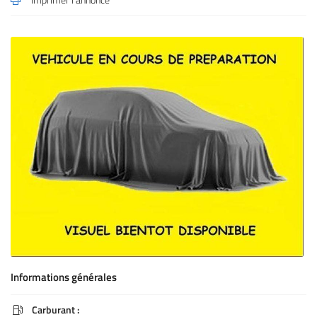
de CO2
l'adresse email indiqué ci-dessus. Vous pouvez vous désinscrire à tout moment en
utilisant
le formulaire de désinscription
.
élevées
Unité :
Inscription
g/km
Informations générales
Carburant :
