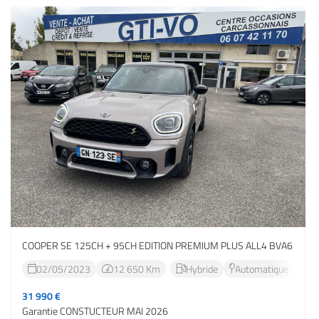
COOPER SE 125CH + 95CH EDITION PREMIUM PLUS ALL4 BVA6
02/05/2023
12 650 Km
Hybride
Automatique




31 990 €
Garantie CONSTUCTEUR MAI 2026