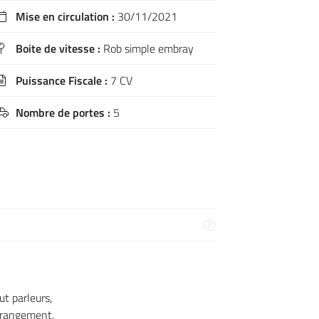
Mise en circulation :
30/11/2021

Boite de vitesse :
Rob simple embray

Puissance Fiscale :
7 CV

Nombre de portes :
5

ut parleurs,
c rangement,