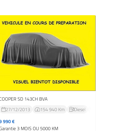
COOPER SD 143CH BVA
27/12/2013
154 940 Km
Diesel
Automatique




le embray
9 990 €
Garantie 3 MOIS OU 5000 KM