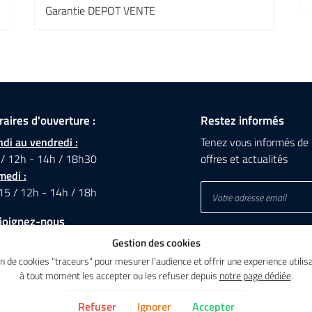
Garantie DEPOT VENTE
raires d'ouverture :
Restez informés
di au vendredi :
Tenez vous informés de 
 / 12h - 14h / 18h30
offres et actualités
medi :
15 / 12h - 14h / 18h
joignez-nous
Gestion des cookies
ion de cookies "traceurs" pour mesurer l'audience et offrir une experience util
à tout moment les accepter ou les refuser depuis
notre page dédiée
.
Refuser
Ignorer
Accepter