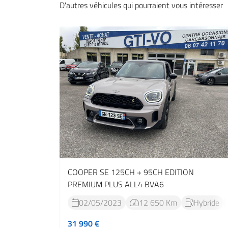
D'autres véhicules qui pourraient vous intéresser
COOPER SE 125CH + 95CH EDITION
PREMIUM PLUS ALL4 BVA6
02/05/2023
12 650 Km
Hybride



31 990 €