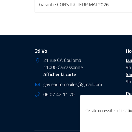
Garantie CONSTUCTEUR MAI 2026
Gti Vo
Ho
21 rue CA Coulomb
Lun
11000 Carcassonne
9h
Afficher la carte
Sa
9h
Re
06 07 42 11 70
Ce site nécessite l'utilisat