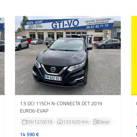
1.5 DCI 115CH N-CONNECTA DCT 2019
EURO6-EVAP
Automatique
09/12/2019
133 620 Km
Diesel
Rob simp





14 590 €