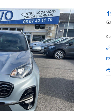
1
G
à l'adresse
le formulaire
Ce