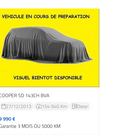
COOPER SD 143CH BVA
27/12/2013
154 940 Km
Diesel
Automatique




ique
9 990 €
Garantie 3 MOIS OU 5000 KM