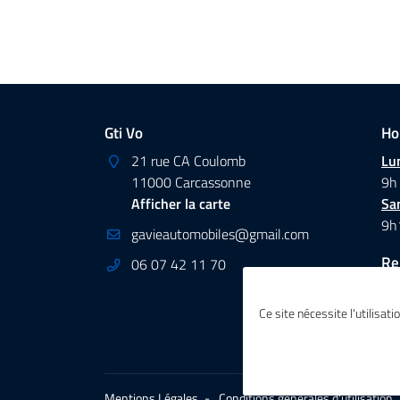
Gti Vo
Ho
21 rue CA Coulomb
Lun
11000 Carcassonne
9h
Afficher la carte
Sa
9h
Re
06 07 42 11 70
Ce site nécessite l'utilisat
Mentions Légales
Conditions générales d'utilisation