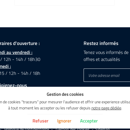
raires d'ouverture :
Restez informés
di au vendredi :
Tenez vous informés de 
 / 12h - 14h / 18h30
offres et actualités
medi :
15 / 12h - 14h / 18h
joignez-nous
Gestion des cookies
ion de cookies "traceurs" pour mesurer l'audience et offrir une experience util
à tout moment les accepter ou les refuser depuis
notre page dédiée
.
Refuser
Ignorer
Accepter
Politique de confidentialité
Gestion des cookies
Sitemap