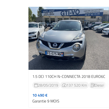
1.5 DCI 110CH N-CONNECTA 2018 EURO6C
28/05/2019
137 520 Km
Diesel



10 490 €
Garantie 9 MOIS