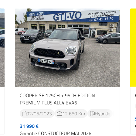
COOPER SE 125CH + 95CH EDITION
PREMIUM PLUS ALL4 BVA6
Manuelle

02/05/2023
12 650 Km
Hybride
Automat




31 990 €
Garantie CONSTUCTEUR MAI 2026