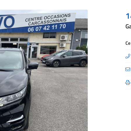
1
G
à l'adresse
le formulaire
Ce