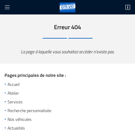


21 rue CA Coulomb
11000 Carcassonne
Erreur 404
06 07 42 11 70
La page à laquelle vous souhaitez accéder n'existe pas.
Pages principales de notre site :
Accueil
Adresse email de réception
Atelier

Services
Code Captcha
Recherche personnalisée

Nos véhicules
Une question
Rafraîchir le captcha

Actualités
Accueil
En cochant cette case, vous consentez à recevoir nos propositions commerciales à