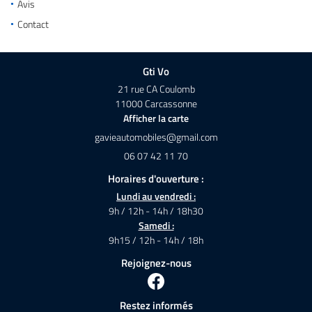
Avis
l'adresse email indiqué ci-dessus. Vous pouvez vous désinscrire à tout moment en
utilisant
le formulaire de désinscription
.
Contact
Atelier
06 07 42 11 7
Inscription
Services
Gti Vo
rche personnalisée
21 rue CA Coulomb
11000 Carcassonne
Nos véhicules
Afficher la carte
Restez infor
Actualités
06 07 42 11 70
Avis
Inscription News
Horaires d'ouverture :
Contact
Lundi au vendredi :
9h / 12h - 14h / 18h30
Rejoignez-nous
Samedi :

9h15 / 12h - 14h / 18h
Rejoignez-nous
Restez informés